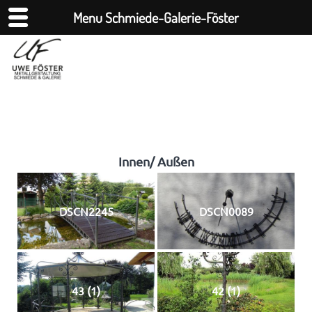
Menu Schmiede-Galerie-Föster
Innen/ Außen
DSCN2245
DSCN0089
43 (1)
42 (1)